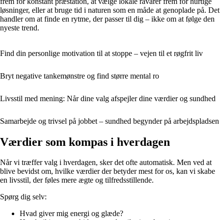
frem for konstant præstation, at vælge lokale råvarer frem for hurtige
løsninger, eller at bruge tid i naturen som en måde at genoplade på. Det
handler om at finde en rytme, der passer til dig – ikke om at følge den
nyeste trend.
Find din personlige motivation til at stoppe – vejen til et røgfrit liv
Bryt negative tankemønstre og find større mental ro
Livsstil med mening: Når dine valg afspejler dine værdier og sundhed
Samarbejde og trivsel på jobbet – sundhed begynder på arbejdspladsen
Værdier som kompas i hverdagen
Når vi træffer valg i hverdagen, sker det ofte automatisk. Men ved at
blive bevidst om, hvilke værdier der betyder mest for os, kan vi skabe
en livsstil, der føles mere ægte og tilfredsstillende.
Spørg dig selv:
Hvad giver mig energi og glæde?