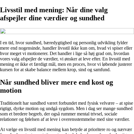
Livsstil med mening: Når dine valg
afspejler dine værdier og sundhed
I en tid, hvor sundhed, bæredygtighed og personlig udvikling fylder
mere end nogensinde, handler livsstil ikke kun om, hvad vi spiser eller
hvor meget vi motionerer. Det handler i lige så høj grad om, hvordan
vores valg afspejler de værdier, vi ønsker at leve efter. En livsstil med
mening er ikke et færdigt mål, men en proces, hvor vi løbende justerer
kursen for at skabe balance mellem krop, sind og samfund.
Når sundhed bliver mere end kost og
motion
Traditionelt har sundhed været forbundet med fysisk velvære – at spise
rigtigt, dyrke motion og undgå sygdom. Men i dag ser mange sundhed
som et bredere begreb, der også rummer mental trivsel, sociale
relationer og følelsen af at leve i overensstemmelse med sine værdier.
At vælge en livsstil med mening kan betyde at prioritere ro og nærvær