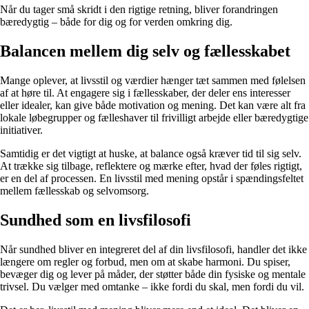
Når du tager små skridt i den rigtige retning, bliver forandringen
bæredygtig – både for dig og for verden omkring dig.
Balancen mellem dig selv og fællesskabet
Mange oplever, at livsstil og værdier hænger tæt sammen med følelsen
af at høre til. At engagere sig i fællesskaber, der deler ens interesser
eller idealer, kan give både motivation og mening. Det kan være alt fra
lokale løbegrupper og fælleshaver til frivilligt arbejde eller bæredygtige
initiativer.
Samtidig er det vigtigt at huske, at balance også kræver tid til sig selv.
At trække sig tilbage, reflektere og mærke efter, hvad der føles rigtigt,
er en del af processen. En livsstil med mening opstår i spændingsfeltet
mellem fællesskab og selvomsorg.
Sundhed som en livsfilosofi
Når sundhed bliver en integreret del af din livsfilosofi, handler det ikke
længere om regler og forbud, men om at skabe harmoni. Du spiser,
bevæger dig og lever på måder, der støtter både din fysiske og mentale
trivsel. Du vælger med omtanke – ikke fordi du skal, men fordi du vil.