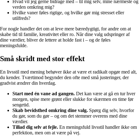
Hvad vil jeg gerne bidrage med – til mig selv, mine nærmeste og
verden omkring mig?
Hvilke vaner føles rigtige, og hvilke gør mig stresset eller
utilfreds?
For nogle handler det om at leve mere bæredygtigt, for andre om at
skabe tid til familie, kreativitet eller ro. Når dine valg udspringer af
dine værdier, bliver de lettere at holde fast i – og de føles
meningsfulde.
Små skridt med stor effekt
En livsstil med mening behøver ikke at være et radikalt opgør med alt,
du kender. Tværtimod begynder den ofte med små justeringer, der
gradvist ændrer din hverdag.
Start med én vane ad gangen.
Det kan være at gå en tur hver
morgen, spise mere grønt eller slukke for skærmen en time før
sengetid.
Skab bevidsthed omkring dine valg.
Spørg dig selv, hvorfor
du gør, som du gør – og om det stemmer overens med dine
værdier.
Tillad dig selv at fejle.
En meningsfuld livsstil handler ikke om
perfektion, men om at være på vej.