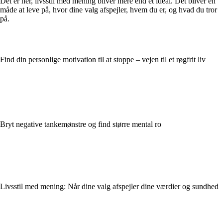
Det er her, livsstil med mening bliver mere end et ideal. Det bliver en
måde at leve på, hvor dine valg afspejler, hvem du er, og hvad du tror
på.
Find din personlige motivation til at stoppe – vejen til et røgfrit liv
Bryt negative tankemønstre og find større mental ro
Livsstil med mening: Når dine valg afspejler dine værdier og sundhed