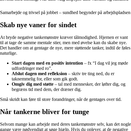
Samarbejde og trivsel på jobbet – sundhed begynder på arbejdspladsen
Skab nye vaner for sindet
At bryde negative tankemønstre kræver tålmodighed. Hjernen er vant
til at tage de samme mentale stier, men med øvelse kan du skabe nye.
Det handler om at gentage de nye, mere støttende tanker, indtil de føles
naturlige.
Start dagen med en positiv intention
– fx “I dag vil jeg møde
udfordringer med ro”.
Afslut dagen med refleksion
– skriv tre ting ned, du er
taknemmelig for, eller som gik godt.
Omgiv dig med støtte
– tal med mennesker, der løfter dig, og
begræns tid med dem, der dræner dig.
Små skridt kan føre til store forandringer, når de gentages over tid.
Når tankerne bliver for tunge
Selvom mange kan arbejde med deres tankemønstre selv, kan det nogle
gange være nødvendigt at søge hjælp. Hvis du oplever, at de negative