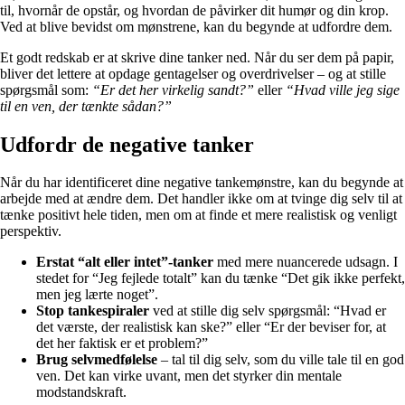
til, hvornår de opstår, og hvordan de påvirker dit humør og din krop.
Ved at blive bevidst om mønstrene, kan du begynde at udfordre dem.
Et godt redskab er at skrive dine tanker ned. Når du ser dem på papir,
bliver det lettere at opdage gentagelser og overdrivelser – og at stille
spørgsmål som:
“Er det her virkelig sandt?”
eller
“Hvad ville jeg sige
til en ven, der tænkte sådan?”
Udfordr de negative tanker
Når du har identificeret dine negative tankemønstre, kan du begynde at
arbejde med at ændre dem. Det handler ikke om at tvinge dig selv til at
tænke positivt hele tiden, men om at finde et mere realistisk og venligt
perspektiv.
Erstat “alt eller intet”-tanker
med mere nuancerede udsagn. I
stedet for “Jeg fejlede totalt” kan du tænke “Det gik ikke perfekt,
men jeg lærte noget”.
Stop tankespiraler
ved at stille dig selv spørgsmål: “Hvad er
det værste, der realistisk kan ske?” eller “Er der beviser for, at
det her faktisk er et problem?”
Brug selvmedfølelse
– tal til dig selv, som du ville tale til en god
ven. Det kan virke uvant, men det styrker din mentale
modstandskraft.