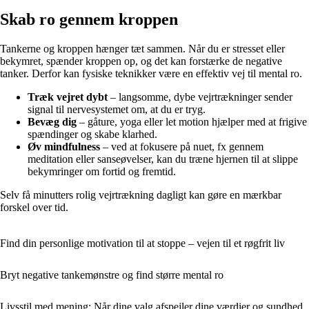
Skab ro gennem kroppen
Tankerne og kroppen hænger tæt sammen. Når du er stresset eller
bekymret, spænder kroppen op, og det kan forstærke de negative
tanker. Derfor kan fysiske teknikker være en effektiv vej til mental ro.
Træk vejret dybt
– langsomme, dybe vejrtrækninger sender
signal til nervesystemet om, at du er tryg.
Bevæg dig
– gåture, yoga eller let motion hjælper med at frigive
spændinger og skabe klarhed.
Øv mindfulness
– ved at fokusere på nuet, fx gennem
meditation eller sanseøvelser, kan du træne hjernen til at slippe
bekymringer om fortid og fremtid.
Selv få minutters rolig vejrtrækning dagligt kan gøre en mærkbar
forskel over tid.
Find din personlige motivation til at stoppe – vejen til et røgfrit liv
Bryt negative tankemønstre og find større mental ro
Livsstil med mening: Når dine valg afspejler dine værdier og sundhed