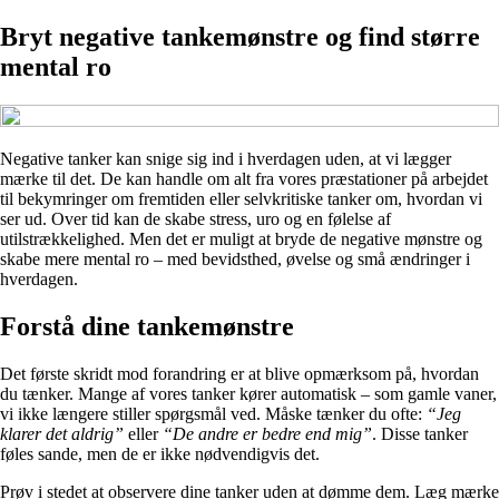
Bryt negative tankemønstre og find større
mental ro
Negative tanker kan snige sig ind i hverdagen uden, at vi lægger
mærke til det. De kan handle om alt fra vores præstationer på arbejdet
til bekymringer om fremtiden eller selvkritiske tanker om, hvordan vi
ser ud. Over tid kan de skabe stress, uro og en følelse af
utilstrækkelighed. Men det er muligt at bryde de negative mønstre og
skabe mere mental ro – med bevidsthed, øvelse og små ændringer i
hverdagen.
Forstå dine tankemønstre
Det første skridt mod forandring er at blive opmærksom på, hvordan
du tænker. Mange af vores tanker kører automatisk – som gamle vaner,
vi ikke længere stiller spørgsmål ved. Måske tænker du ofte:
“Jeg
klarer det aldrig”
eller
“De andre er bedre end mig”
. Disse tanker
føles sande, men de er ikke nødvendigvis det.
Prøv i stedet at observere dine tanker uden at dømme dem. Læg mærke