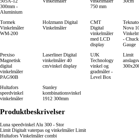
505A-12
Vinkelmåler
vinkelmåler
30cm
300mm -
750 mm
Aluminium
Tormek
Holzmann Digital
CMT
Teknato
Vinkelmåler
Vinkelmåler
Digital
Nova 10
WM-200
vinkelmåler
Vinkelm
med LCD
- Chuck
display
Gauge
Prexiso
Laserliner Digital
UJK
Limit
Magnetisk
vinkelmåler 40
Technology
anslags
digital
cm/vinkel display
vinkel og
300x20
vinkelmåler
gradmåler -
PAG90B
Level Box
Hultafors
Stanley
speedvinkel
kombinationsvinkel
vinkelmåler
1912 300mm
Produktbeskrivelser
Luna speedvinkel Alu 300 - Stor
Limit Digitalt vaterpas og vinkelmåler Limit
Hultafors Vinkelmåler combi