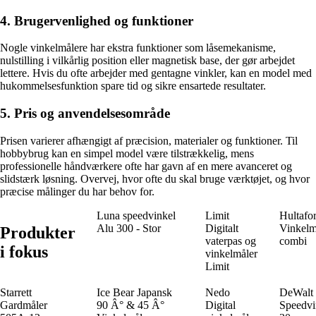
4. Brugervenlighed og funktioner
Nogle vinkelmålere har ekstra funktioner som låsemekanisme,
nulstilling i vilkårlig position eller magnetisk base, der gør arbejdet
lettere. Hvis du ofte arbejder med gentagne vinkler, kan en model med
hukommelsesfunktion spare tid og sikre ensartede resultater.
5. Pris og anvendelsesområde
Prisen varierer afhængigt af præcision, materialer og funktioner. Til
hobbybrug kan en simpel model være tilstrækkelig, mens
professionelle håndværkere ofte har gavn af en mere avanceret og
slidstærk løsning. Overvej, hvor ofte du skal bruge værktøjet, og hvor
præcise målinger du har behov for.
Luna speedvinkel
Limit
Hultafo
Alu 300 - Stor
Digitalt
Vinkelm
Produkter
vaterpas og
combi
i fokus
vinkelmåler
Limit
Starrett
Ice Bear Japansk
Nedo
DeWalt
Gardmåler
90 Â° & 45 Â°
Digital
Speedvi