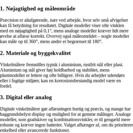
1. Nøjagtighed og måleområde
Præcision er altafgørende, især ved arbejde, hvor selv små afvigelser
kan få betydning for resultatet. Digitale modeller viser ofte vinklen
med en nøjagtighed på 0,1°, mens analoge modeller kræver lidt mere
øvelse at aflæse korrekt. Overvej også måleområdet – nogle modeller
kan måle op til 360°, mens andre er begrænset til 180°.
2. Materiale og byggekvalitet
Vinkelmålere fremstilles typisk i aluminium, rustfrit stål eller plast.
Aluminium og stål giver høj holdbarhed og stabilitet, mens
plastmodeller er lettere og ofte billigere. Hvis du arbejder udendørs
eller i fugtige miljøer, kan en korrosionsbestandig model være en
fordel.
3. Digital eller analog
Digitale vinkelmålere gør aflæsningen hurtig og præcis, og mange har
baggrundsbelyst display og mulighed for at gemme målinger. Analoge
modeller, som gradskiver og kombinationsvinkler, er til gengæld mere
robuste og kræver ingen batterier. Valget afhænger af, om du prioriterer
enkelhed eller avancerede funktioner.