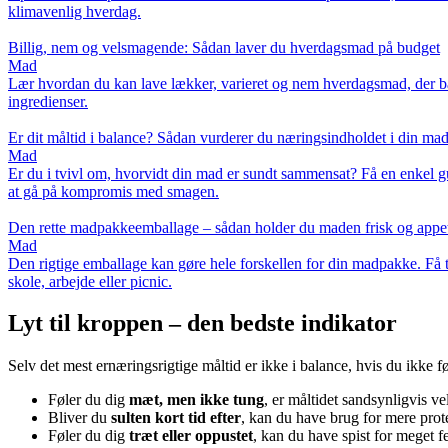
klimavenlig hverdag.
Billig, nem og velsmagende: Sådan laver du hverdagsmad på budget
Mad
Lær hvordan du kan lave lækker, varieret og nem hverdagsmad, der både
ingredienser.
Er dit måltid i balance? Sådan vurderer du næringsindholdet i din ma
Mad
Er du i tvivl om, hvorvidt din mad er sundt sammensat? Få en enkel gui
at gå på kompromis med smagen.
Den rette madpakkeemballage – sådan holder du maden frisk og appet
Mad
Den rigtige emballage kan gøre hele forskellen for din madpakke. Få ti
skole, arbejde eller picnic.
Lyt til kroppen – den bedste indikator
Selv det mest ernæringsrigtige måltid er ikke i balance, hvis du ikke fø
Føler du dig
mæt, men ikke tung
, er måltidet sandsynligvis ve
Bliver du
sulten kort tid efter
, kan du have brug for mere protei
Føler du dig
træt eller oppustet
, kan du have spist for meget fe