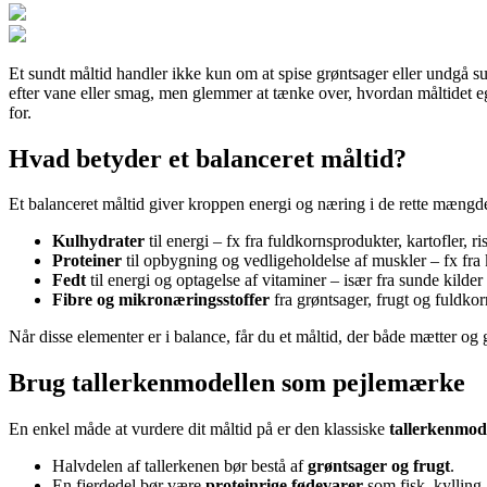
Et sundt måltid handler ikke kun om at spise grøntsager eller undgå 
efter vane eller smag, men glemmer at tænke over, hvordan måltidet eg
for.
Hvad betyder et balanceret måltid?
Et balanceret måltid giver kroppen energi og næring i de rette mængder
Kulhydrater
til energi – fx fra fuldkornsprodukter, kartofler, ris
Proteiner
til opbygning og vedligeholdelse af muskler – fx fra 
Fedt
til energi og optagelse af vitaminer – især fra sunde kilde
Fibre og mikronæringsstoffer
fra grøntsager, frugt og fuldko
Når disse elementer er i balance, får du et måltid, der både mætter og 
Brug tallerkenmodellen som pejlemærke
En enkel måde at vurdere dit måltid på er den klassiske
tallerkenmod
Halvdelen af tallerkenen bør bestå af
grøntsager og frugt
.
En fjerdedel bør være
proteinrige fødevarer
som fisk, kylling, 