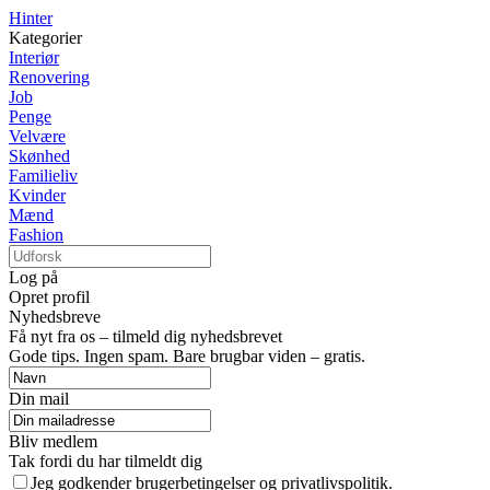
Hinter
Kategorier
Interiør
Renovering
Job
Penge
Velvære
Skønhed
Familieliv
Kvinder
Mænd
Fashion
Log på
Opret profil
Nyhedsbreve
Få nyt fra os – tilmeld dig nyhedsbrevet
Gode tips. Ingen spam. Bare brugbar viden – gratis.
Din mail
Bliv medlem
Tak fordi du har tilmeldt dig
Jeg godkender brugerbetingelser og privatlivspolitik.