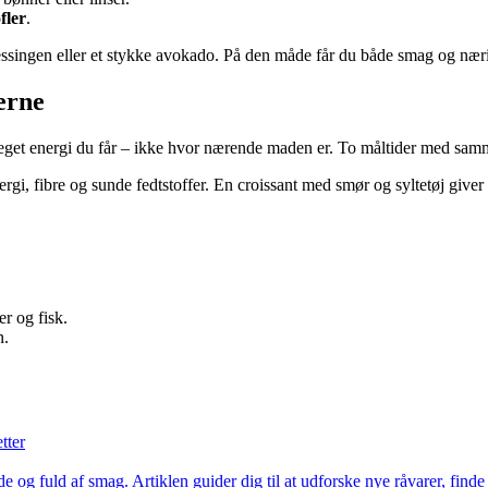
fler
.
dressingen eller et stykke avokado. På den måde får du både smag og nær
erne
eget energi du får – ikke hvor nærende maden er. To måltider med samme
 fibre og sunde fedtstoffer. En croissant med smør og syltetøj giver hu
r og fisk.
n.
tter
g fuld af smag. Artiklen guider dig til at udforske nye råvarer, fin