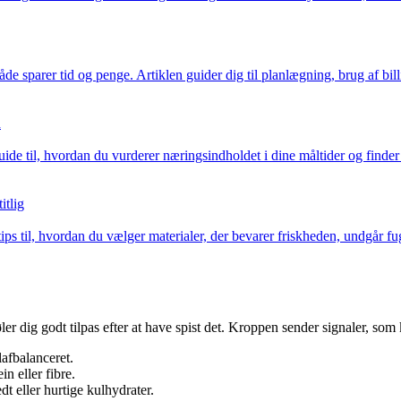
 sparer tid og penge. Artiklen guider dig til planlægning, brug af billi
d
de til, hvordan du vurderer næringsindholdet i dine måltider og finder 
itlig
ps til, hvordan du vælger materialer, der bevarer friskheden, undgår fu
ler dig godt tilpas efter at have spist det. Kroppen sender signaler, som
lafbalanceret.
n eller fibre.
dt eller hurtige kulhydrater.