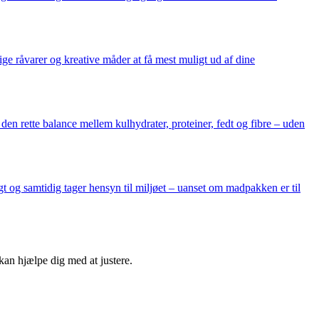
ge råvarer og kreative måder at få mest muligt ud af dine
den rette balance mellem kulhydrater, proteiner, fedt og fibre – uden
gt og samtidig tager hensyn til miljøet – uanset om madpakken er til
 kan hjælpe dig med at justere.