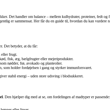
sukker. Det handler om balance – mellem kulhydrater, proteiner, fedt og
entlig er sammensat. Her får du en guide til, hvordan du kan vurdere næ
. Det betyder, at du får:
 eller frugt.
kød, fisk, æg, bælgfrugter eller mejeriprodukter.
r som nødder, frø, avokado og planteolier.
rn, som holder fordøjelsen i gang og styrker immunforsvaret.
giver stabil energi – uden store udsving i blodsukkeret.
el
. Den hjælper dig med at se, om fordelingen af madtyper er passende:
bønner eller linser.