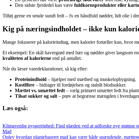
Den sidste fjerdedel kan være
fuldkornsprodukter eller karto
Tilføj gerne en smule sundt fedt – fx en håndfuld nødder, lidt olie i 
Kig på næringsindholdet – ikke kun kalori
Mange fokuserer på kalorieindtag, men kalorier fortæller kun, hvor m
Et eksempel: En skål havregrød med bær og nødder giver langsom energi,
kvaliteten af kalorierne
end på antallet.
Når du læser varedeklarationer, så kig efter:
Proteinindhold
– hjælper med mæthed og muskelopbygning.
Kostfibre
– bidrager til fordøjelsen og stabilt blodsukker.
Mættet vs. umættet fedt
– vælg primært umættet fedt fra plante
Tilsat sukker og salt
– prøv at begrænse mængden i hverdage
Læs også:
Klimavenlig nysgerrighed: Find glæden ved at udforske nye grønne re
Mad
Oplev hvordan plantebaseret mad kan være både spændende, mættende o