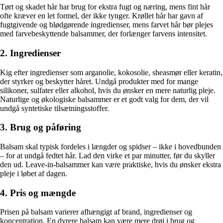
Tørt og skadet hår har brug for ekstra fugt og næring, mens fint hår
ofte kræver en let formel, der ikke tynger. Krøllet hår har gavn af
fugtgivende og blødgørende ingredienser, mens farvet hår bør plejes
med farvebeskyttende balsammer, der forlænger farvens intensitet.
2. Ingredienser
Kig efter ingredienser som arganolie, kokosolie, sheasmør eller keratin,
der styrker og beskytter håret. Undgå produkter med for mange
silikoner, sulfater eller alkohol, hvis du ønsker en mere naturlig pleje.
Naturlige og økologiske balsammer er et godt valg for dem, der vil
undgå syntetiske tilsætningsstoffer.
3. Brug og påføring
Balsam skal typisk fordeles i længder og spidser – ikke i hovedbunden
– for at undgå fedtet hår. Lad den virke et par minutter, før du skyller
den ud. Leave-in-balsammer kan være praktiske, hvis du ønsker ekstra
pleje i løbet af dagen.
4. Pris og mængde
Prisen på balsam varierer afhængigt af brand, ingredienser og
koncentration. En dyrere balsam kan være mere drøj i brug og